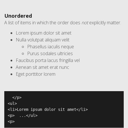
Unordered
A list of items in which the order does
not
explicitly matter.
Lorem ipsum dolor sit amet
Nulla volutpat aliquam velit
Phasellus iaculis neque
Purus sodales ultricies
Faucibus porta lacus fringilla vel
Aenean sit amet erat nunc
Eget porttitor lorem
  </p>

<ul>

<li>Lorem ipsum dolor sit amet</li>

<p>  ...</ul>

<p>  