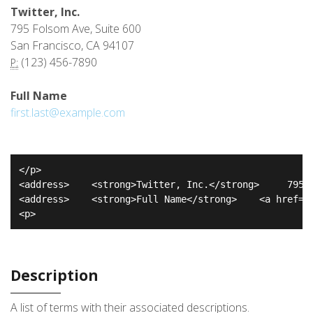
Twitter, Inc.
795 Folsom Ave, Suite 600
San Francisco, CA 94107
(123) 456-7890
P:
Full Name
first.last@example.com
</p>

<address>    <strong>Twitter, Inc.</strong>     795 F
<address>    <strong>Full Name</strong>    <a href="m
<p>
Description
A list of terms with their associated descriptions.