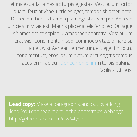
et malesuada fames ac turpis egestas. Vestibulum tortor
quam, feugiat vitae, ultricies eget, tempor sit amet, ante.
Donec eu libero sit amet quam egestas semper. Aenean
ultricies mi vitae est. Mauris placerat eleifend leo. Quisque
sit amet est et sapien ullamcorper pharetra. Vestibulum
erat wisi, condimentum sed, commodo vitae, ornare sit
amet, wisi. Aenean fermentum, elit eget tincidunt
condimentum, eros ipsum rutrum orci, sagittis tempus
lacus enim ac dui.
Donec non enim
in turpis pulvinar
facilisis. Ut felis.
Lead copy:
Make a paragraph stand out by adding
.lead. You can read more in the bootstrap’s webpage:
http://getbootstrap.com/css/#type