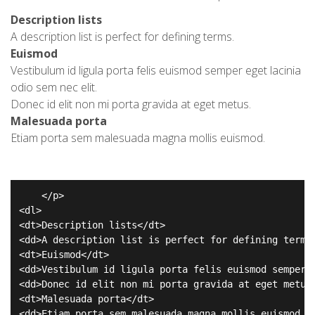
Description lists
A description list is perfect for defining terms.
Euismod
Vestibulum id ligula porta felis euismod semper eget lacinia
odio sem nec elit.
Donec id elit non mi porta gravida at eget metus.
Malesuada porta
Etiam porta sem malesuada magna mollis euismod.
    </p>

<dl>

<dt>Description lists</dt>

<dd>A description list is perfect for defining terms.
<dt>Euismod</dt>

<dd>Vestibulum id ligula porta felis euismod semper e
<dd>Donec id elit non mi porta gravida at eget metus.
<dt>Malesuada porta</dt>

<dd>Etiam porta sem malesuada magna mollis euismod.</