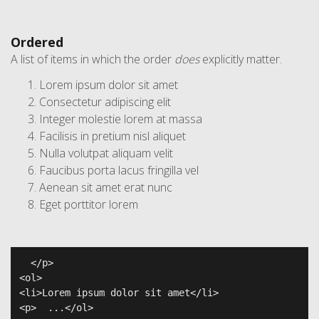
Ordered
A list of items in which the order
does
explicitly matter.
Lorem ipsum dolor sit amet
Consectetur adipiscing elit
Integer molestie lorem at massa
Facilisis in pretium nisl aliquet
Nulla volutpat aliquam velit
Faucibus porta lacus fringilla vel
Aenean sit amet erat nunc
Eget porttitor lorem
  </p>

<ol>

<li>Lorem ipsum dolor sit amet</li>

<p>  ...</ol>
