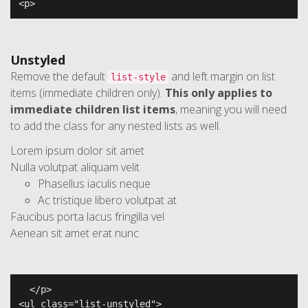
<p>  
Unstyled
Remove the default
and left margin on list
list-style
items (immediate children only).
This only applies to
immediate children list items
, meaning you will need
to add the class for any nested lists as well.
Lorem ipsum dolor sit amet
Nulla volutpat aliquam velit
Phasellus iaculis neque
Ac tristique libero volutpat at
Faucibus porta lacus fringilla vel
Aenean sit amet erat nunc
  </p>

<ul class="list-unstyled">
