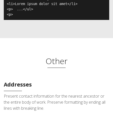
<li>Lorem ipsum dolor sit amet</li>

<p>  ...</ul>

<p>  
Other
Addresses
Present contact information for the nearest ancestor or
the entire body of work. Preserve formatting by ending all
lines with breaking line.